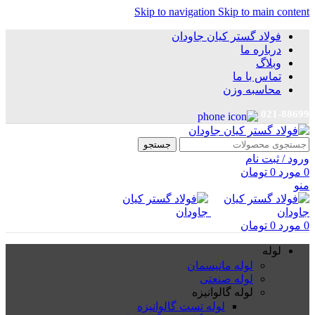
Skip to navigation
Skip to main content
فولاد گستر کیان جاودان
درباره ما
وبلاگ
تماس با ما
محاسبه وزن
021-88699
جستجو
ورود / ثبت نام
0
مورد
0
تومان
منو
0
مورد
0
تومان
لوله
لوله مانیسمان
لوله صنعتی
لوله گالوانیزه
لوله تست گالوانیزه