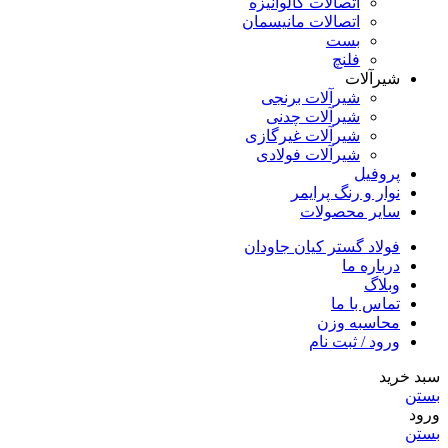
اتصالات گالوانیزه
اتصالات مانیسمان
بست
فلنچ
شیرآلات
شیرآلات برنجی
شیرآلات چدنی
شیرآلات غیرگازی
شیرآلات فولادی
پروفیل
نوار و رنگ پرایمر
سایر محصولات
فولاد گستر کیان جاودان
درباره ما
وبلاگ
تماس با ما
محاسبه وزن
ورود / ثبت نام
سبد خرید
بستن
ورود
بستن