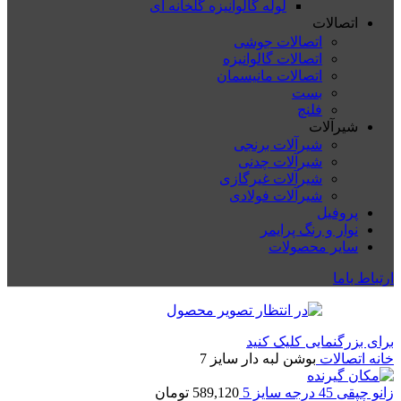
لوله گالوانیزه گلخانه ای
اتصالات
اتصالات جوشی
اتصالات گالوانیزه
اتصالات مانیسمان
بست
فلنچ
شیرآلات
شیرآلات برنجی
شیرآلات چدنی
شیرآلات غیرگازی
شیرآلات فولادی
پروفیل
نوار و رنگ پرایمر
سایر محصولات
ارتباط باما
برای بزرگنمایی کلیک کنید
خانه
اتصالات
بوشن لبه دار سایز 7
زانو چپقی 45 درجه سایز 5
589,120
تومان