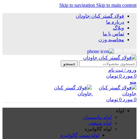
Skip to navigation
Skip to main content
فولاد گستر کیان جاودان
درباره ما
وبلاگ
تماس با ما
محاسبه وزن
021-88699
جستجو
ورود / ثبت نام
0
مورد
0
تومان
منو
0
مورد
0
تومان
لوله
لوله مانیسمان
لوله صنعتی
لوله گالوانیزه
لوله تست گالوانیزه