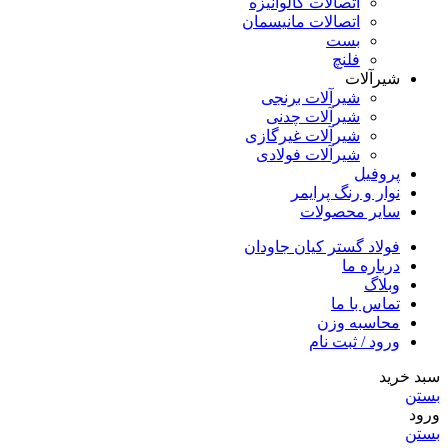
اتصالات گالوانیزه
اتصالات مانیسمان
بست
فلنچ
شیرآلات
شیرآلات برنجی
شیرآلات چدنی
شیرآلات غیرگازی
شیرآلات فولادی
پروفیل
نوار و رنگ پرایمر
سایر محصولات
فولاد گستر کیان جاودان
درباره ما
وبلاگ
تماس با ما
محاسبه وزن
ورود / ثبت نام
سبد خرید
بستن
ورود
بستن