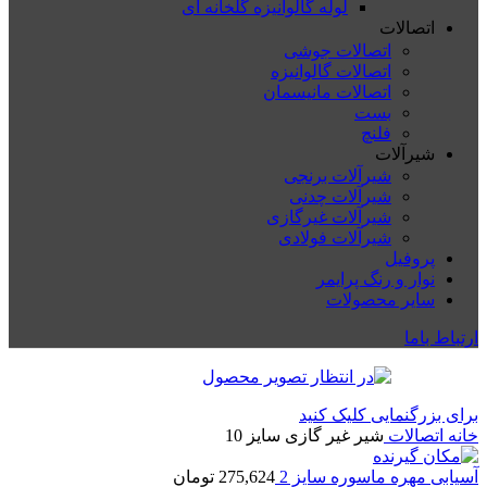
لوله گالوانیزه گلخانه ای
اتصالات
اتصالات جوشی
اتصالات گالوانیزه
اتصالات مانیسمان
بست
فلنچ
شیرآلات
شیرآلات برنجی
شیرآلات چدنی
شیرآلات غیرگازی
شیرآلات فولادی
پروفیل
نوار و رنگ پرایمر
سایر محصولات
ارتباط باما
برای بزرگنمایی کلیک کنید
خانه
اتصالات
شیر غیر گازی سایز 10
آسیابی مهره ماسوره سایز 2
275,624
تومان