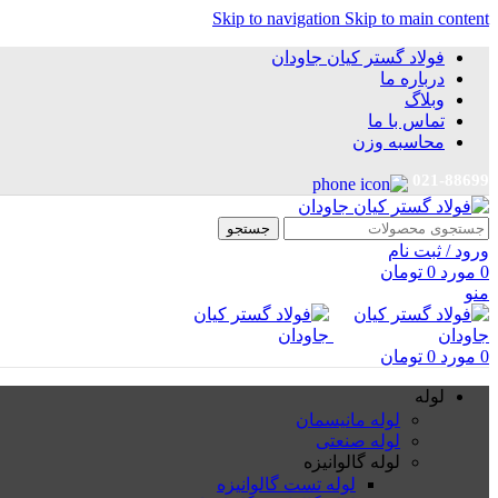
Skip to navigation
Skip to main content
فولاد گستر کیان جاودان
درباره ما
وبلاگ
تماس با ما
محاسبه وزن
021-88699
جستجو
ورود / ثبت نام
0
مورد
0
تومان
منو
0
مورد
0
تومان
لوله
لوله مانیسمان
لوله صنعتی
لوله گالوانیزه
لوله تست گالوانیزه