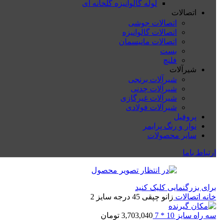
لوله گالوانیزه گلخانه ای
اتصالات
اتصالات جوشی
اتصالات گالوانیزه
اتصالات مانیسمان
بست
فلنچ
شیرآلات
شیرآلات برنجی
شیرآلات چدنی
شیرآلات غیرگازی
شیرآلات فولادی
پروفیل
نوار و رنگ پرایمر
سایر محصولات
ارتباط باما
برای بزرگنمایی کلیک کنید
خانه
اتصالات
زانو چپقی 45 درجه سایز 2
سه راه سایز 10 * 7
3,703,040
تومان