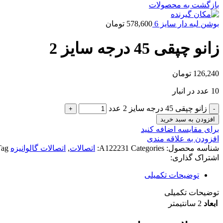
بازگشت به محصولات
بوشن لبه دار سایز 6
578,600
تومان
زانو چپقی 45 درجه سایز 2
126,240
تومان
10 عدد در انبار
زانو چپقی 45 درجه سایز 2 عدد
افزودن به سبد خرید
برای مقایسه اضافه کنید
افزودن به علاقه مندی
شناسه محصول:
Categories:
A122231
اتصالات
,
اتصالات گالوانیزه
ag:
اشتراک گذاری:
توضیحات تکمیلی
توضیحات تکمیلی
ابعاد
2 سانتیمتر