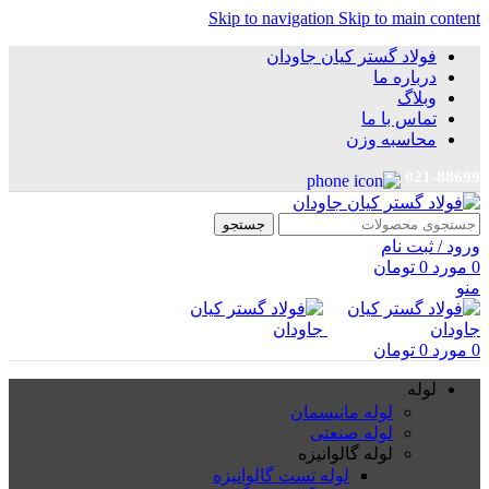
Skip to navigation
Skip to main content
فولاد گستر کیان جاودان
درباره ما
وبلاگ
تماس با ما
محاسبه وزن
021-88699
جستجو
ورود / ثبت نام
0
مورد
0
تومان
منو
0
مورد
0
تومان
لوله
لوله مانیسمان
لوله صنعتی
لوله گالوانیزه
لوله تست گالوانیزه