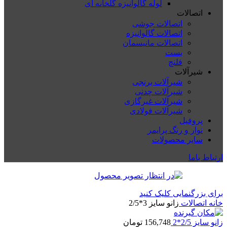
لوله گالوانیزه گلخانه ای
اتصالات
اتصالات جوشی
اتصالات گالوانیزه
اتصالات مانیسمان
بست
فلنچ
شیرآلات
شیرآلات برنجی
شیرآلات چدنی
شیرآلات غیرگازی
شیرآلات فولادی
پروفیل
نوار و رنگ پرایمر
سایر محصولات
ارتباط باما
برای بزرگنمایی کلیک کنید
خانه
اتصالات
زانو سایز 3*2/5
زانو سایز 2/5*2
156,748
تومان