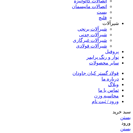
اتصالات گالوانیزه
اتصالات مانیسمان
بست
فلنچ
شیرآلات
شیرآلات برنجی
شیرآلات چدنی
شیرآلات غیرگازی
شیرآلات فولادی
پروفیل
نوار و رنگ پرایمر
سایر محصولات
فولاد گستر کیان جاودان
درباره ما
وبلاگ
تماس با ما
محاسبه وزن
ورود / ثبت نام
سبد خرید
بستن
ورود
بستن