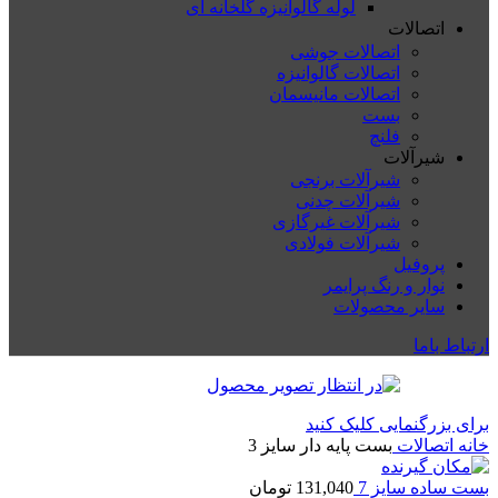
لوله گالوانیزه گلخانه ای
اتصالات
اتصالات جوشی
اتصالات گالوانیزه
اتصالات مانیسمان
بست
فلنچ
شیرآلات
شیرآلات برنجی
شیرآلات چدنی
شیرآلات غیرگازی
شیرآلات فولادی
پروفیل
نوار و رنگ پرایمر
سایر محصولات
ارتباط باما
برای بزرگنمایی کلیک کنید
خانه
اتصالات
بست پایه دار سایز 3
بست ساده سایز 7
131,040
تومان