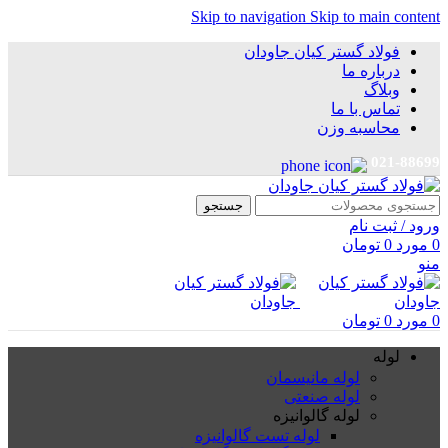
Skip to navigation
Skip to main content
فولاد گستر کیان جاودان
درباره ما
وبلاگ
تماس با ما
محاسبه وزن
021-88699
جستجو
ورود / ثبت نام
0
مورد
0
تومان
منو
0
مورد
0
تومان
لوله
لوله مانیسمان
لوله صنعتی
لوله گالوانیزه
لوله تست گالوانیزه