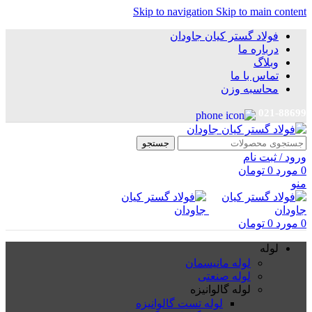
Skip to navigation
Skip to main content
فولاد گستر کیان جاودان
درباره ما
وبلاگ
تماس با ما
محاسبه وزن
021-88699
جستجو
ورود / ثبت نام
0
مورد
0
تومان
منو
0
مورد
0
تومان
لوله
لوله مانیسمان
لوله صنعتی
لوله گالوانیزه
لوله تست گالوانیزه