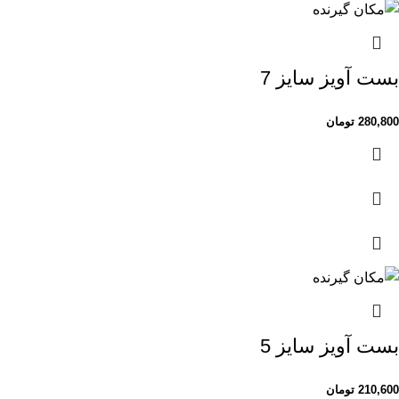
بست آویز سایز 7
280,800
تومان
بست آویز سایز 5
210,600
تومان