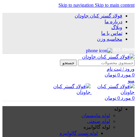
Skip to navigation
Skip to main content
فولاد گستر کیان جاودان
درباره ما
وبلاگ
تماس با ما
محاسبه وزن
021-88699
جستجو
ورود / ثبت نام
0
مورد
0
تومان
منو
0
مورد
0
تومان
لوله
لوله مانیسمان
لوله صنعتی
لوله گالوانیزه
لوله تست گالوانیزه