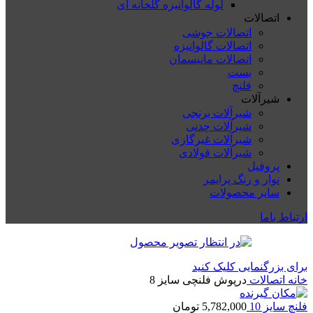
لوله گالوانیزه گلخانه ای
اتصالات
اتصالات جوشی
اتصالات گالوانیزه
اتصالات مانیسمان
بست
فلنچ
شیرآلات
شیرآلات برنجی
شیرآلات چدنی
شیرآلات غیرگازی
شیرآلات فولادی
پروفیل
نوار و رنگ پرایمر
سایر محصولات
ارتباط باما
برای بزرگنمایی کلیک کنید
خانه
اتصالات
درپوش فلنچی سایز 8
فلنچ سایز 10
5,782,000
تومان