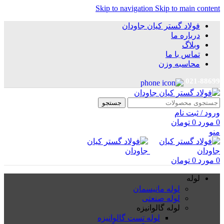
Skip to navigation
Skip to main content
فولاد گستر کیان جاودان
درباره ما
وبلاگ
تماس با ما
محاسبه وزن
021-88699
جستجو
ورود / ثبت نام
0
مورد
0
تومان
منو
0
مورد
0
تومان
لوله
لوله مانیسمان
لوله صنعتی
لوله گالوانیزه
لوله تست گالوانیزه