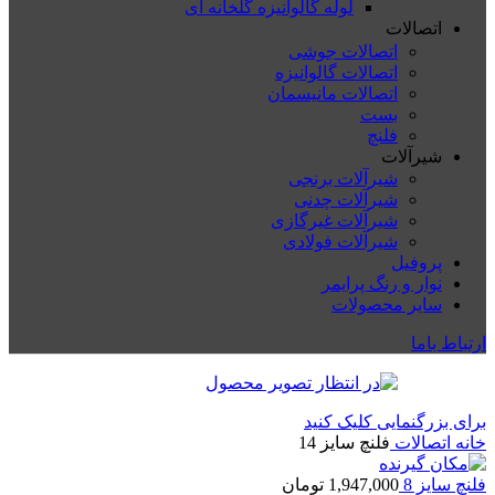
لوله گالوانیزه گلخانه ای
اتصالات
اتصالات جوشی
اتصالات گالوانیزه
اتصالات مانیسمان
بست
فلنچ
شیرآلات
شیرآلات برنجی
شیرآلات چدنی
شیرآلات غیرگازی
شیرآلات فولادی
پروفیل
نوار و رنگ پرایمر
سایر محصولات
ارتباط باما
برای بزرگنمایی کلیک کنید
خانه
اتصالات
فلنچ سایز 14
فلنچ سایز 8
1,947,000
تومان