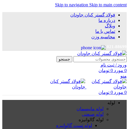
Skip to navigation
Skip to main content
فولاد گستر کیان جاودان
درباره ما
وبلاگ
تماس با ما
محاسبه وزن
021-88699
جستجو
ورود / ثبت نام
0
مورد
0
تومان
منو
0
مورد
0
تومان
لوله
لوله مانیسمان
لوله صنعتی
لوله گالوانیزه
لوله تست گالوانیزه