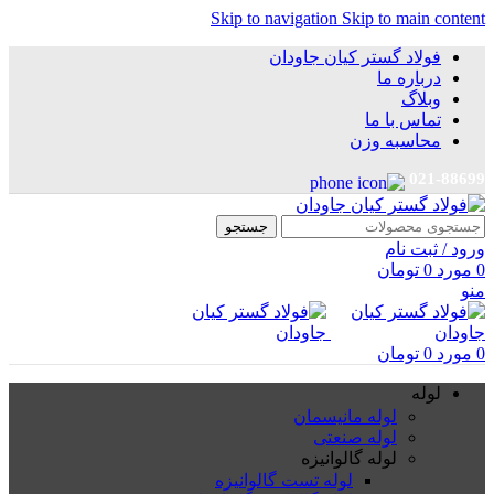
Skip to navigation
Skip to main content
فولاد گستر کیان جاودان
درباره ما
وبلاگ
تماس با ما
محاسبه وزن
021-88699
جستجو
ورود / ثبت نام
0
مورد
0
تومان
منو
0
مورد
0
تومان
لوله
لوله مانیسمان
لوله صنعتی
لوله گالوانیزه
لوله تست گالوانیزه