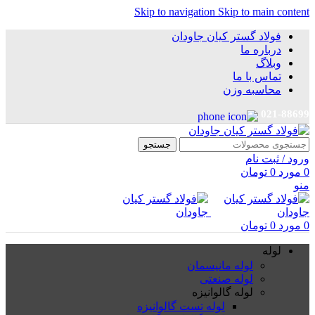
Skip to navigation
Skip to main content
فولاد گستر کیان جاودان
درباره ما
وبلاگ
تماس با ما
محاسبه وزن
021-88699
جستجو
ورود / ثبت نام
0
مورد
0
تومان
منو
0
مورد
0
تومان
لوله
لوله مانیسمان
لوله صنعتی
لوله گالوانیزه
لوله تست گالوانیزه