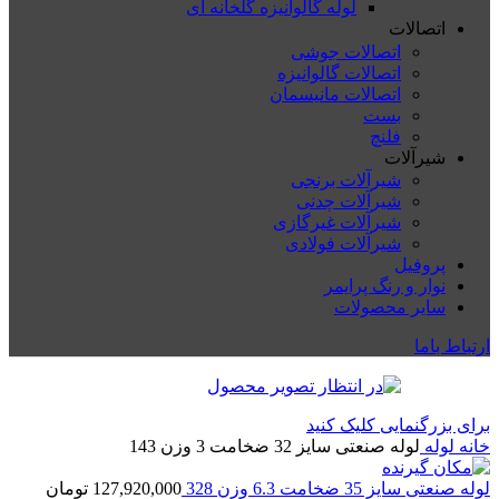
لوله گالوانیزه گلخانه ای
اتصالات
اتصالات جوشی
اتصالات گالوانیزه
اتصالات مانیسمان
بست
فلنچ
شیرآلات
شیرآلات برنجی
شیرآلات چدنی
شیرآلات غیرگازی
شیرآلات فولادی
پروفیل
نوار و رنگ پرایمر
سایر محصولات
ارتباط باما
برای بزرگنمایی کلیک کنید
خانه
لوله
لوله صنعتی سایز 32 ضخامت 3 وزن 143
لوله صنعتی سایز 35 ضخامت 6.3 وزن 328
127,920,000
تومان