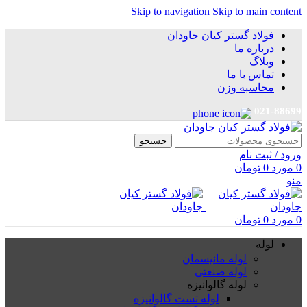
Skip to navigation
Skip to main content
فولاد گستر کیان جاودان
درباره ما
وبلاگ
تماس با ما
محاسبه وزن
021-88699
جستجو
ورود / ثبت نام
0
مورد
0
تومان
منو
0
مورد
0
تومان
لوله
لوله مانیسمان
لوله صنعتی
لوله گالوانیزه
لوله تست گالوانیزه