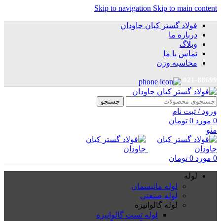
Skip to navigation
Skip to main content
فولاد گستر کیان جاودان
درباره ما
وبلاگ
تماس با ما
محاسبه وزن
021-88699
جستجو
ورود / ثبت نام
0
مورد
0
تومان
منو
0
مورد
0
تومان
لوله
لوله مانیسمان
لوله صنعتی
لوله گالوانیزه
لوله تست گالوانیزه