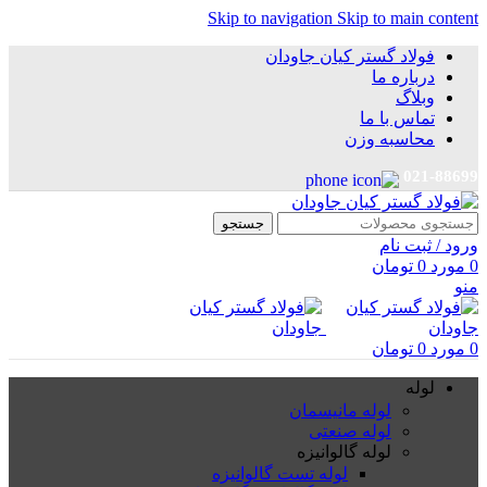
Skip to navigation
Skip to main content
فولاد گستر کیان جاودان
درباره ما
وبلاگ
تماس با ما
محاسبه وزن
021-88699
جستجو
ورود / ثبت نام
0
مورد
0
تومان
منو
0
مورد
0
تومان
لوله
لوله مانیسمان
لوله صنعتی
لوله گالوانیزه
لوله تست گالوانیزه