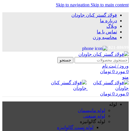
Skip to navigation
Skip to main content
فولاد گستر کیان جاودان
درباره ما
وبلاگ
تماس با ما
محاسبه وزن
021-88699
جستجو
ورود / ثبت نام
0
مورد
0
تومان
منو
0
مورد
0
تومان
لوله
لوله مانیسمان
لوله صنعتی
لوله گالوانیزه
لوله تست گالوانیزه