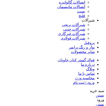
اتصالات گالوانیزه
اتصالات مانیسمان
بست
فلنچ
شیرآلات
شیرآلات برنجی
شیرآلات چدنی
شیرآلات غیرگازی
شیرآلات فولادی
پروفیل
نوار و رنگ پرایمر
سایر محصولات
فولاد گستر کیان جاودان
درباره ما
وبلاگ
تماس با ما
محاسبه وزن
ورود / ثبت نام
سبد خرید
بستن
ورود
بستن