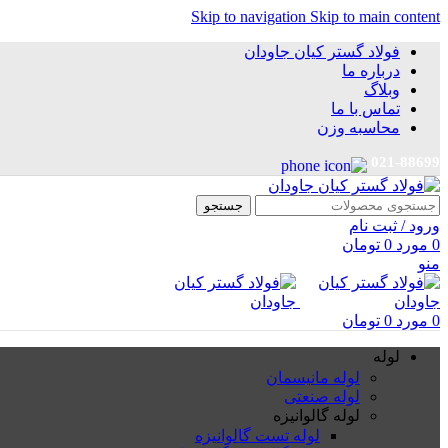
Skip to navigation
Skip to main content
فولاد گستر کیان جاودان
درباره ما
وبلاگ
تماس با ما
محاسبه وزن
021-88699
جستجو
ورود / ثبت نام
0
مورد
0
تومان
منو
0
مورد
0
تومان
لوله
لوله مانیسمان
لوله صنعتی
لوله گالوانیزه
لوله تست گالوانیزه