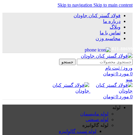
Skip to navigation
Skip to main content
فولاد گستر کیان جاودان
درباره ما
وبلاگ
تماس با ما
محاسبه وزن
021-88699
جستجو
ورود / ثبت نام
0
مورد
0
تومان
منو
0
مورد
0
تومان
لوله
لوله مانیسمان
لوله صنعتی
لوله گالوانیزه
لوله تست گالوانیزه