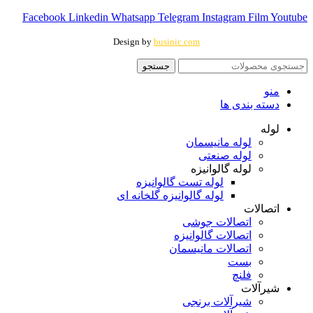
Facebook
Linkedin
Whatsapp
Telegram
Instagram
Film
Youtube
Design by
businic.com
جستجو
منو
دسته بندی ها
لوله
لوله مانیسمان
لوله صنعتی
لوله گالوانیزه
لوله تست گالوانیزه
لوله گالوانیزه گلخانه ای
اتصالات
اتصالات جوشی
اتصالات گالوانیزه
اتصالات مانیسمان
بست
فلنچ
شیرآلات
شیرآلات برنجی