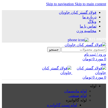
Skip to navigation
Skip to main content
فولاد گستر کیان جاودان
درباره ما
وبلاگ
تماس با ما
محاسبه وزن
021-88699
جستجو
ورود / ثبت نام
0
مورد
0
تومان
منو
0
مورد
0
تومان
لوله
لوله مانیسمان
لوله صنعتی
لوله گالوانیزه
لوله تست گالوانیزه