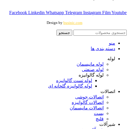
Facebook
Linkedin
Whatsapp
Telegram
Instagram
Film
Youtube
Design by
businic.com
جستجو
منو
دسته بندی ها
لوله
لوله مانیسمان
لوله صنعتی
لوله گالوانیزه
لوله تست گالوانیزه
لوله گالوانیزه گلخانه ای
اتصالات
اتصالات جوشی
اتصالات گالوانیزه
اتصالات مانیسمان
بست
فلنچ
شیرآلات