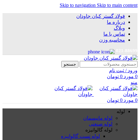
Skip to navigation
Skip to main content
فولاد گستر کیان جاودان
درباره ما
وبلاگ
تماس با ما
محاسبه وزن
021-88699
جستجو
ورود / ثبت نام
0
مورد
0
تومان
منو
0
مورد
0
تومان
لوله
لوله مانیسمان
لوله صنعتی
لوله گالوانیزه
لوله تست گالوانیزه