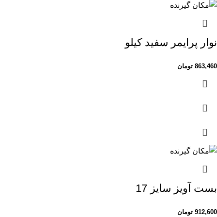
نوار پرایمر سفید کیلو
863,460
تومان
بست آویز سایز 17
912,600
تومان