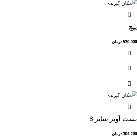
پیچ
530,000
تومان
بست آویز سایز 8
304,200
تومان