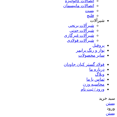
اتصالات گالوانیزه
اتصالات مانیسمان
بست
فلنچ
شیرآلات
شیرآلات برنجی
شیرآلات چدنی
شیرآلات غیرگازی
شیرآلات فولادی
پروفیل
نوار و رنگ پرایمر
سایر محصولات
فولاد گستر کیان جاودان
درباره ما
وبلاگ
تماس با ما
محاسبه وزن
ورود / ثبت نام
سبد خرید
بستن
ورود
بستن