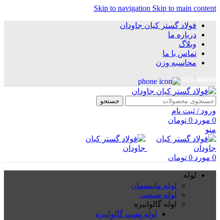
Skip to navigation
Skip to main content
فولاد گستر کیان جاودان
درباره ما
وبلاگ
تماس با ما
محاسبه وزن
021-88699
جستجو
ورود / ثبت نام
0
مورد
0
تومان
منو
0
مورد
0
تومان
لوله
لوله مانیسمان
لوله صنعتی
لوله گالوانیزه
لوله تست گالوانیزه