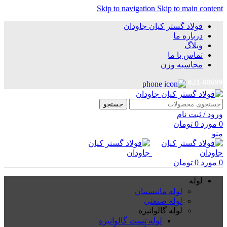
Skip to navigation
Skip to main content
فولاد گستر کیان جاودان
درباره ما
وبلاگ
تماس با ما
محاسبه وزن
021-88699
جستجو
ورود / ثبت نام
0
مورد
0
تومان
منو
0
مورد
0
تومان
لوله
لوله مانیسمان
لوله صنعتی
لوله گالوانیزه
لوله تست گالوانیزه