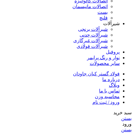
اتصالات گالوانیزه
اتصالات مانیسمان
بست
فلنچ
شیرآلات
شیرآلات برنجی
شیرآلات چدنی
شیرآلات غیرگازی
شیرآلات فولادی
پروفیل
نوار و رنگ پرایمر
سایر محصولات
فولاد گستر کیان جاودان
درباره ما
وبلاگ
تماس با ما
محاسبه وزن
ورود / ثبت نام
سبد خرید
بستن
ورود
بستن