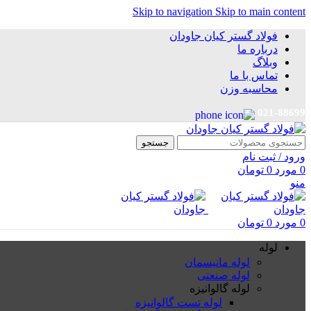
Skip to navigation
Skip to main content
فولاد گستر کیان جاودان
درباره ما
وبلاگ
تماس با ما
محاسبه وزن
021-88699
جستجو
ورود / ثبت نام
0
مورد
0
تومان
منو
0
مورد
0
تومان
لوله
لوله مانیسمان
لوله صنعتی
لوله گالوانیزه
لوله تست گالوانیزه