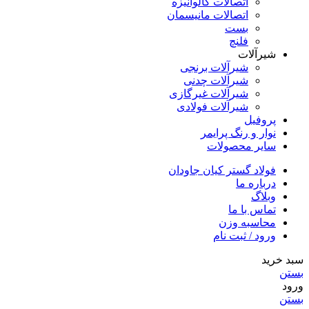
اتصالات گالوانیزه
اتصالات مانیسمان
بست
فلنچ
شیرآلات
شیرآلات برنجی
شیرآلات چدنی
شیرآلات غیرگازی
شیرآلات فولادی
پروفیل
نوار و رنگ پرایمر
سایر محصولات
فولاد گستر کیان جاودان
درباره ما
وبلاگ
تماس با ما
محاسبه وزن
ورود / ثبت نام
سبد خرید
بستن
ورود
بستن