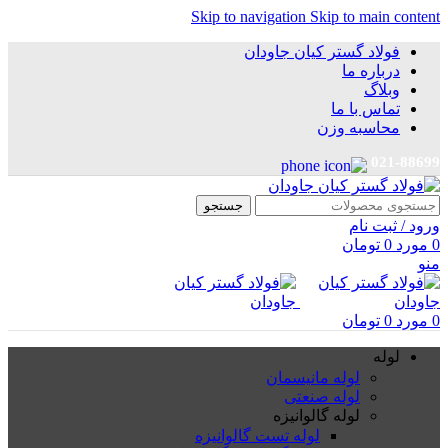
Skip to navigation
Skip to main content
فولاد گستر کیان جاودان
درباره ما
وبلاگ
تماس با ما
محاسبه وزن
021-88699
جستجو
ورود / ثبت نام
0
مورد
0
تومان
منو
0
مورد
0
تومان
لوله
لوله مانیسمان
لوله صنعتی
لوله گالوانیزه
لوله تست گالوانیزه