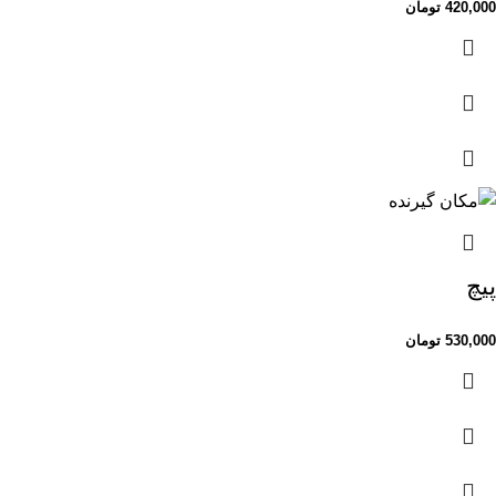
420,000
تومان
پیچ
530,000
تومان