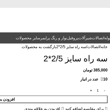
وله
اتصالات
شیرآلات
پروفیل
نوار و رنگ پرایمر
سایر محصولات
خانه
اتصالات
سه راه سایز 2/5*2
بازگشت به محصولات
سه راه سایز 2/5*2
385,000
تومان
10 عدد در انبار
افزودن به
برای مقایسه اضافه کنید
افزودن به علاقه مندی