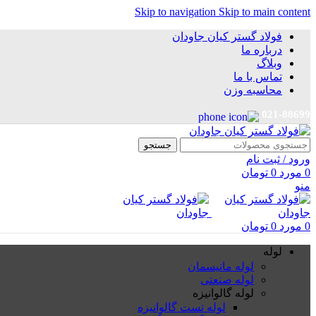
Skip to navigation
Skip to main content
فولاد گستر کیان جاودان
درباره ما
وبلاگ
تماس با ما
محاسبه وزن
021-88699
جستجو
ورود / ثبت نام
0
مورد
0
تومان
منو
0
مورد
0
تومان
لوله
لوله مانیسمان
لوله صنعتی
لوله گالوانیزه
لوله تست گالوانیزه