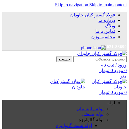
Skip to navigation
Skip to main content
فولاد گستر کیان جاودان
درباره ما
وبلاگ
تماس با ما
محاسبه وزن
021-88699
جستجو
ورود / ثبت نام
0
مورد
0
تومان
منو
0
مورد
0
تومان
لوله
لوله مانیسمان
لوله صنعتی
لوله گالوانیزه
لوله تست گالوانیزه