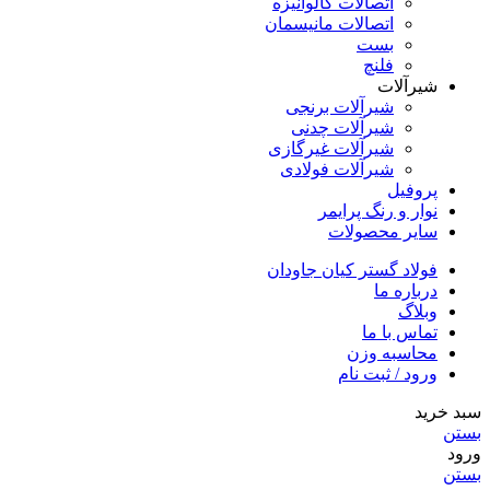
اتصالات گالوانیزه
اتصالات مانیسمان
بست
فلنچ
شیرآلات
شیرآلات برنجی
شیرآلات چدنی
شیرآلات غیرگازی
شیرآلات فولادی
پروفیل
نوار و رنگ پرایمر
سایر محصولات
فولاد گستر کیان جاودان
درباره ما
وبلاگ
تماس با ما
محاسبه وزن
ورود / ثبت نام
سبد خرید
بستن
ورود
بستن