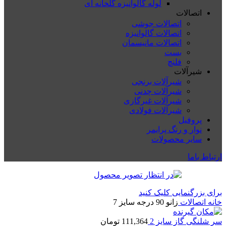
لوله گالوانیزه گلخانه ای
اتصالات
اتصالات جوشی
اتصالات گالوانیزه
اتصالات مانیسمان
بست
فلنچ
شیرآلات
شیرآلات برنجی
شیرآلات چدنی
شیرآلات غیرگازی
شیرآلات فولادی
پروفیل
نوار و رنگ پرایمر
سایر محصولات
ارتباط باما
برای بزرگنمایی کلیک کنید
خانه
اتصالات
زانو 90 درجه سایز 7
سر شلنگی گاز سایز 2
111,364
تومان