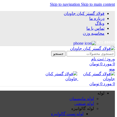
Skip to navigation
Skip to main content
فولاد گستر کیان جاودان
درباره ما
وبلاگ
تماس با ما
محاسبه وزن
021-88699
جستجو
ورود / ثبت نام
0
مورد
0
تومان
منو
0
مورد
0
تومان
لوله
لوله مانیسمان
لوله صنعتی
لوله گالوانیزه
لوله تست گالوانیزه