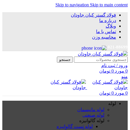
Skip to navigation
Skip to main content
فولاد گستر کیان جاودان
درباره ما
وبلاگ
تماس با ما
محاسبه وزن
021-88699
جستجو
ورود / ثبت نام
0
مورد
0
تومان
منو
0
مورد
0
تومان
لوله
لوله مانیسمان
لوله صنعتی
لوله گالوانیزه
لوله تست گالوانیزه