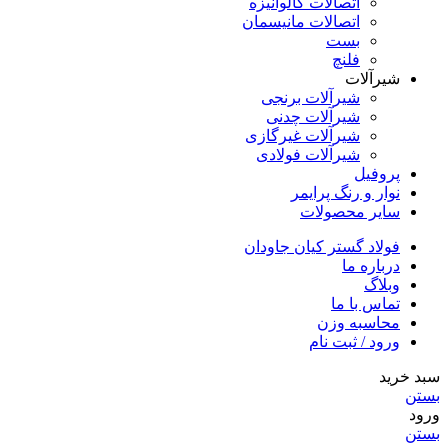
اتصالات گالوانیزه
اتصالات مانیسمان
بست
فلنچ
شیرآلات
شیرآلات برنجی
شیرآلات چدنی
شیرآلات غیرگازی
شیرآلات فولادی
پروفیل
نوار و رنگ پرایمر
سایر محصولات
فولاد گستر کیان جاودان
درباره ما
وبلاگ
تماس با ما
محاسبه وزن
ورود / ثبت نام
سبد خرید
بستن
ورود
بستن