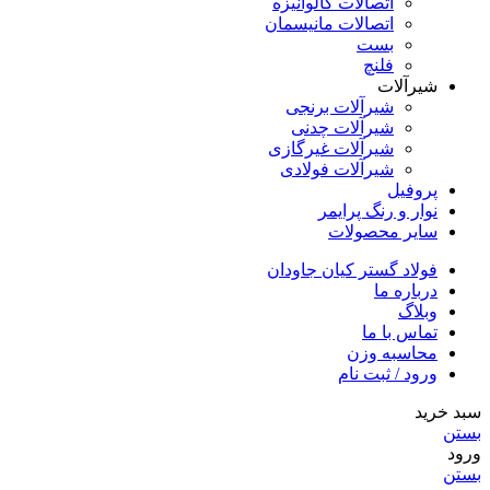
اتصالات گالوانیزه
اتصالات مانیسمان
بست
فلنچ
شیرآلات
شیرآلات برنجی
شیرآلات چدنی
شیرآلات غیرگازی
شیرآلات فولادی
پروفیل
نوار و رنگ پرایمر
سایر محصولات
فولاد گستر کیان جاودان
درباره ما
وبلاگ
تماس با ما
محاسبه وزن
ورود / ثبت نام
سبد خرید
بستن
ورود
بستن