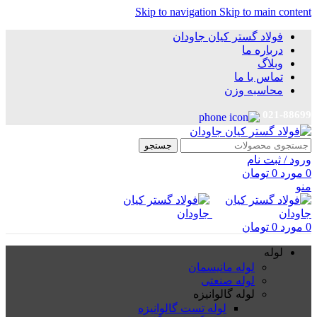
Skip to navigation
Skip to main content
فولاد گستر کیان جاودان
درباره ما
وبلاگ
تماس با ما
محاسبه وزن
021-88699
جستجو
ورود / ثبت نام
0
مورد
0
تومان
منو
0
مورد
0
تومان
لوله
لوله مانیسمان
لوله صنعتی
لوله گالوانیزه
لوله تست گالوانیزه