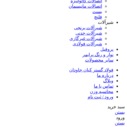
اتصالات گالوانیزه
اتصالات مانیسمان
بست
فلنچ
شیرآلات
شیرآلات برنجی
شیرآلات چدنی
شیرآلات غیرگازی
شیرآلات فولادی
پروفیل
نوار و رنگ پرایمر
سایر محصولات
فولاد گستر کیان جاودان
درباره ما
وبلاگ
تماس با ما
محاسبه وزن
ورود / ثبت نام
سبد خرید
بستن
ورود
بستن