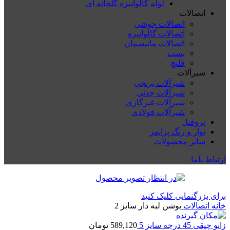
لوله گالوانیزه گلخانه ای
اتصالات
اتصالات جوشی
اتصالات گالوانیزه
اتصالات مانیسمان
بست
فلنچ
شیرآلات
شیرآلات برنجی
شیرآلات چدنی
شیرآلات غیرگازی
شیرآلات فولادی
پروفیل
نوار و رنگ پرایمر
سایر محصولات
ارتباط باما
برای بزرگنمایی کلیک کنید
خانه
اتصالات
بوشن لبه دار سایز 2
زانو چپقی 45 درجه سایز 5
589,120
تومان