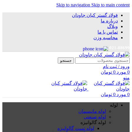
Skip to navigation
Skip to main content
فولاد گستر کیان جاودان
درباره ما
وبلاگ
تماس با ما
محاسبه وزن
021-88699
جستجو
ورود / ثبت نام
0
مورد
0
تومان
منو
0
مورد
0
تومان
لوله
لوله مانیسمان
لوله صنعتی
لوله گالوانیزه
لوله تست گالوانیزه