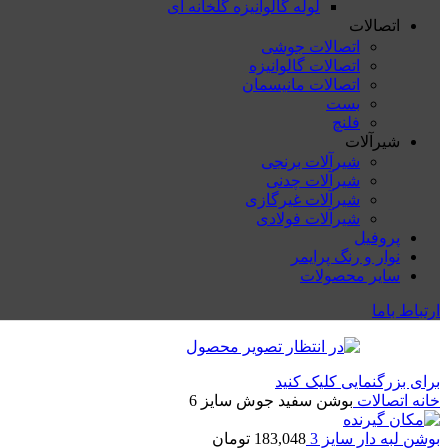
لوله گالوانیزه گلخانه ای
اتصالات
اتصالات جوشی
اتصالات گالوانیزه
اتصالات مانیسمان
بست
فلنچ
شیرآلات
شیرآلات برنجی
شیرآلات چدنی
شیرآلات غیرگازی
شیرآلات فولادی
پروفیل
نوار و رنگ پرایمر
سایر محصولات
ارتباط باما
برای بزرگنمایی کلیک کنید
خانه
اتصالات
بوشن سفید جوش سایز 6
بوشن لبه دار سایز 3
183,048
تومان