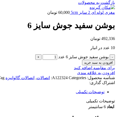
بازگشت به محصولات
مغزی لوله ای 2 سایز 5cm
60,000
تومان
بوشن سفید جوش سایز 6
492,336
تومان
10 عدد در انبار
بوشن سفید جوش سایز 6 عدد
افزودن به سبد خرید
برای مقایسه اضافه کنید
افزودن به علاقه مندی
شناسه محصول:
Categories:
A122324
اتصالات
,
اتصالات گالوانیزه
ag:
اشتراک گذاری:
توضیحات تکمیلی
توضیحات تکمیلی
ابعاد
6 سانتیمتر