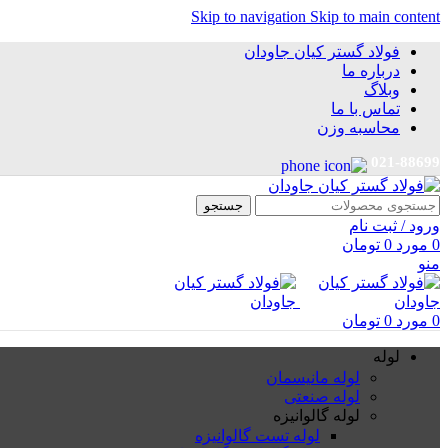
Skip to navigation
Skip to main content
فولاد گستر کیان جاودان
درباره ما
وبلاگ
تماس با ما
محاسبه وزن
021-88699
جستجو
ورود / ثبت نام
0
مورد
0
تومان
منو
0
مورد
0
تومان
لوله
لوله مانیسمان
لوله صنعتی
لوله گالوانیزه
لوله تست گالوانیزه