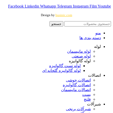
Facebook
Linkedin
Whatsapp
Telegram
Instagram
Film
Youtube
Design by
businic.com
جستجو
منو
دسته بندی ها
لوله
لوله مانیسمان
لوله صنعتی
لوله گالوانیزه
لوله تست گالوانیزه
لوله گالوانیزه گلخانه ای
اتصالات
اتصالات جوشی
اتصالات گالوانیزه
اتصالات مانیسمان
بست
فلنچ
شیرآلات
شیرآلات برنجی