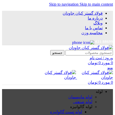
Skip to navigation
Skip to main content
فولاد گستر کیان جاودان
درباره ما
وبلاگ
تماس با ما
محاسبه وزن
021-88699
جستجو
ورود / ثبت نام
0
مورد
0
تومان
منو
0
مورد
0
تومان
لوله
لوله مانیسمان
لوله صنعتی
لوله گالوانیزه
لوله تست گالوانیزه