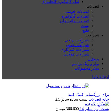
لوله گالوانیزه گلخانه ای
اتصالات
اتصالات جوشی
اتصالات گالوانیزه
اتصالات مانیسمان
بست
فلنچ
شیرآلات
شیرآلات برنجی
شیرآلات چدنی
شیرآلات غیرگازی
شیرآلات فولادی
پروفیل
نوار و رنگ پرایمر
سایر محصولات
ارتباط باما
برای بزرگنمایی کلیک کنید
خانه
اتصالات
بست ساده سایز 2.5
بست آویز سایز 14
366,600
تومان