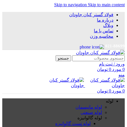
Skip to navigation
Skip to main content
فولاد گستر کیان جاودان
درباره ما
وبلاگ
تماس با ما
محاسبه وزن
021-88699
جستجو
ورود / ثبت نام
0
مورد
0
تومان
منو
0
مورد
0
تومان
لوله
لوله مانیسمان
لوله صنعتی
لوله گالوانیزه
لوله تست گالوانیزه