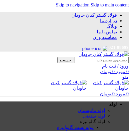
Skip to navigation
Skip to main content
فولاد گستر کیان جاودان
درباره ما
وبلاگ
تماس با ما
محاسبه وزن
021-88699
جستجو
ورود / ثبت نام
0
مورد
0
تومان
منو
0
مورد
0
تومان
لوله
لوله مانیسمان
لوله صنعتی
لوله گالوانیزه
لوله تست گالوانیزه