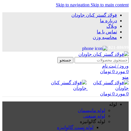
Skip to navigation
Skip to main content
فولاد گستر کیان جاودان
درباره ما
وبلاگ
تماس با ما
محاسبه وزن
021-88699
جستجو
ورود / ثبت نام
0
مورد
0
تومان
منو
0
مورد
0
تومان
لوله
لوله مانیسمان
لوله صنعتی
لوله گالوانیزه
لوله تست گالوانیزه