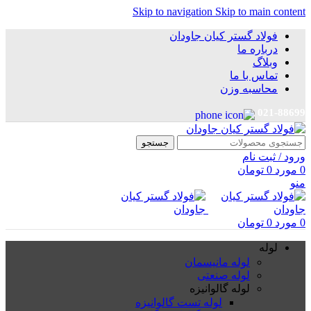
Skip to navigation
Skip to main content
فولاد گستر کیان جاودان
درباره ما
وبلاگ
تماس با ما
محاسبه وزن
021-88699
جستجو
ورود / ثبت نام
0
مورد
0
تومان
منو
0
مورد
0
تومان
لوله
لوله مانیسمان
لوله صنعتی
لوله گالوانیزه
لوله تست گالوانیزه