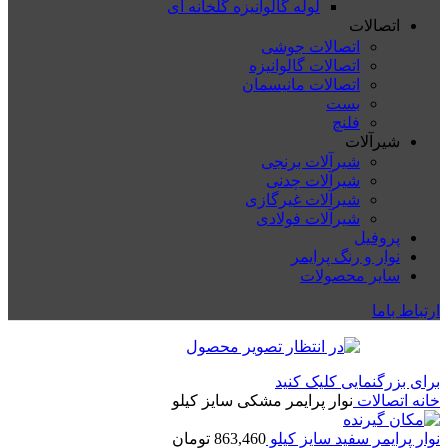
لوله گالوانیزه گلخانه ای
اتصالات
اتصالات جوشی
اتصالات گالوانیزه
اتصالات مانیسمان
بست
فلنچ
شیرآلات
شیرآلات برنجی
شیرآلات چدنی
شیرآلات غیرگازی
شیرآلات فولادی
پروفیل
نوار و رنگ پرایمر
سایر محصولات
ارتباط باما
برای بزرگنمایی کلیک کنید
خانه
اتصالات
نوار پرایمر مشکی سایز کیلو
نوار پرایمر سفید سایز کیلو
863,460
تومان