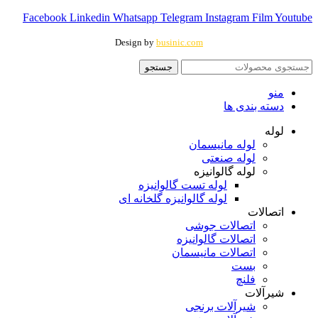
Facebook
Linkedin
Whatsapp
Telegram
Instagram
Film
Youtube
Design by
businic.com
جستجو
منو
دسته بندی ها
لوله
لوله مانیسمان
لوله صنعتی
لوله گالوانیزه
لوله تست گالوانیزه
لوله گالوانیزه گلخانه ای
اتصالات
اتصالات جوشی
اتصالات گالوانیزه
اتصالات مانیسمان
بست
فلنچ
شیرآلات
شیرآلات برنجی